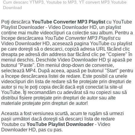
Cum descarc YTMP3, Youtube to MP3, YT convert MP3 Youtube
Download
Poţi descărca
YouTube Converter MP3 Playlist
cu YouTube
Playlist Downloader - Video Downloader HD, un playlist
conține mai multe videoclipuri ca colecție sau album. Pentru a
începe descărcarea
YouTube Converter MP3 Playlist
cu
Video Downloader HD, acesează pagina YouTube cu playlist
pe care doreşti să o descarci, copiză adresa URL făcând clic
dreapta pe adresă din address bar făcând clic pe "Copiere" în
meniul deschis. Deschide Video Downloader HD şi apasă pe
butonul "Paste". Din meniul drop-down de conversie,
selectează MP4. După aceea, apasă pe butonul "Start" pentru
a începe descărcarea listei de redare. Este posibil ca unele
videoclipuri din lista de redare să fie protejate prin drepturi de
autor și nu le poţi copia decât dacă eşti conectat la site-ul
YouTube. Îţi recomandăm cu adevărat să nu copiezi sau să
distribui fișiere protejate prin drepturi de autor sau alte
materiale protejate prin drepturi de autor!
Aceasta a fost versiunea scurtă, acum te rugăm să urmezi
pașii următori dacă doreşti să descarci lista de redare
Youtube cu
YouTube Playlist Downloader
- Video
Downloader HD, pas cu pas.