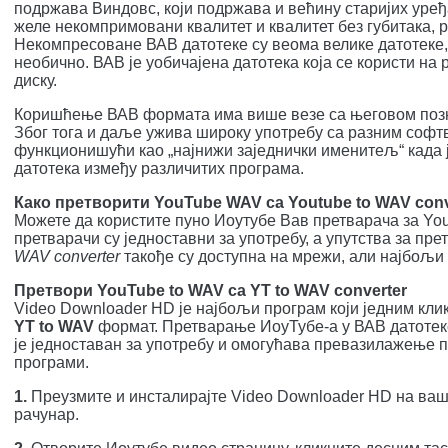
подржава Виндовс, који подржава и већину старијих уређ
желе некомпримовани квалитет и квалитет без губитака, 
Некомпресоване ВАВ датотеке су веома велике датотеке,
необично. ВАВ је уобичајена датотека која се користи на
диску.
Коришћење ВАВ формата има више везе са његовом позн
Због тога и даље ужива широку употребу са разним софт
функционишући као „најнижи заједнички именитељ“ када 
датотека између различитих програма.
Како претворити YouTube WAV са Youtube to WAV conv
Можете да користите пуно Иоутубе Вав претварача за Y
претварачи су једноставни за употребу, а упутства за пр
WAV converter
такође су доступна на мрежи, али најбољи 
Претвори YouTube to WAV са YT to WAV converter
Video Downloader HD је најбољи програм који једним кл
YT to WAV
формат. Претварање ИоуТубе-а у ВАВ датотеке
је једноставан за употребу и омогућава превазилажење 
програми.
1.
Преузмите и инсталирајте Video Downloader HD на ва
рачунар.