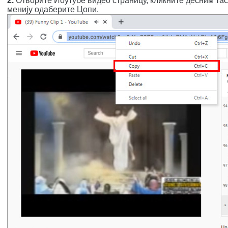
2.
Отворите Иоутубе видео страницу, кликните десним тас
менију одаберите Цопи.