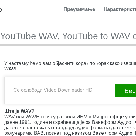
D
Преузимање
Карактерист
YouTube WAV, YouTube to WAV c
У наставку ћемо вам објаснити корак по корак како изврш
WAV
!
Бес
Се ослободи Video Downloader HD
Шта је WAV?
WAV или WAVE који су развили ИБМ и Мицрософт је уобич
давне 1991. године и скраћеница је за Вавеформ Аудио
датотека наставка за стандард аудио формата датотеке з
рачунарима. ВАВ, познат под називом Ваве Форм Аудио Ф