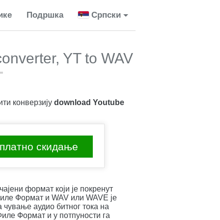
ике
Подршка
Српски
onverter, YT to WAV
ити конверзију
download Youtube
платно скидање
ајени формат који је покренут
 Филе Формат и WAV или WAVE је
а чување аудио битног тока на
иле Формат и у потпуности га