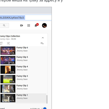
тером миша на траку за адресу и у