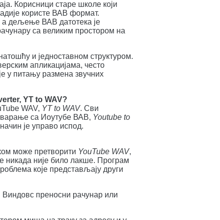
аја. Корисници старе школе који
радије користе ВАВ формат.
 а дељење ВАВ датотека је
 рачунару са великим простором на
атошћу и једноставном структуром.
верским апликацијама, често
је у питању размена звучних
erter, YT to WAV?
ouTube WAV,
YT to WAV
. Сви
етварање са Иоутубе ВАВ,
Youtube to
начин је управо испод.
иком може претворити
YouTube WAV
,
 никада није било лакше. Програм
проблема које представљају други
ш Виндовс преносни рачунар или